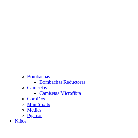
Bombachas
Bombachas Reductoras
Camisetas
Camisetas Microfibra
Corpiños
Mini Shorts
Medias
Pijamas
Niños